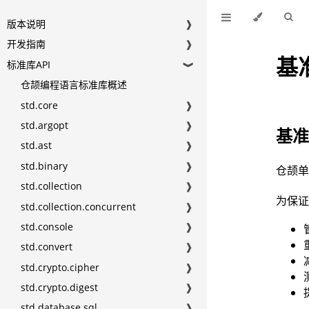
版本说明
❱
开发指南
❱
基
标准库API
❱
仓颉编程语言标准库概述
std.core
❱
std.argopt
❱
基
std.ast
❱
std.binary
❱
仓颉
std.collection
❱
为保
std.collection.concurrent
❱
std.console
❱
std.convert
❱
std.crypto.cipher
❱
std.crypto.digest
❱
std.database.sql
❱