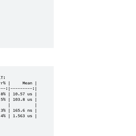
T:

r% |     Mean |

--:|---------:|

8% | 10.57 us |

5% | 103.8 us |

   |          |

3% | 165.6 ns |

4% | 1.563 us |
