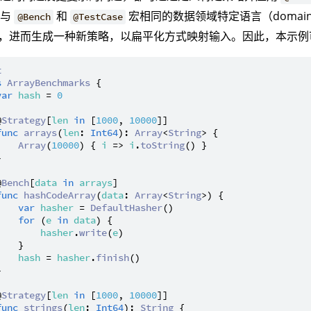
收与
和
宏相同的数据领域特定语言（domain spec
@Bench
@TestCase
），进而生成一种新策略，以扁平化方式映射输入。因此，本示
t
s
ArrayBenchmarks
 {

var
hash
 = 
0
@
Strategy
[
len
in
 [
1000
, 
10000
]]

func
arrays
(
len
: 
Int64
): 
Array
<
String
> {

Array
(
10000
) { 
i
 => 
i
.
toString
() }



@
Bench
[
data
in
arrays
]

func
hashCodeArray
(
data
: 
Array
<
String
>) {

var
hasher
 = 
DefaultHasher
()

for
 (
e
in
data
) {

hasher
.
write
(
e
)

   }

hash
 = 
hasher
.
finish
()



@
Strategy
[
len
in
 [
1000
, 
10000
]]

func
strings
(
len
: 
Int64
): 
String
 {
