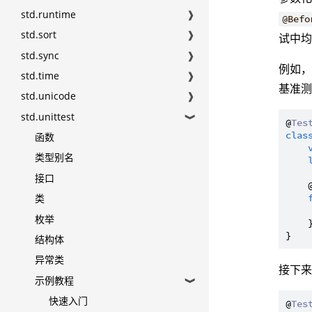
std.runtime
❱
@Befo
std.sort
❱
试中
std.sync
❱
例如
std.time
❱
基准
std.unicode
❱
std.unittest
❱
@
Tes
clas
函数
类型别名
接口
    
类
枚举
    }
结构体
异常类
接下
示例教程
❱
快速入门
@
Tes