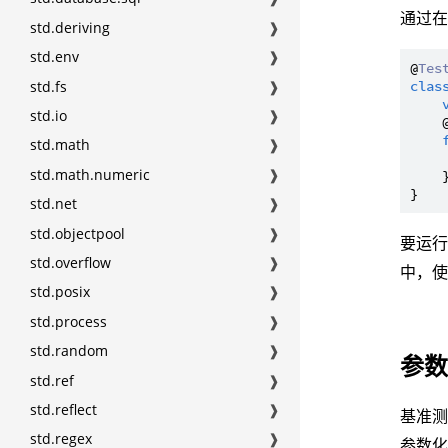
通过
std.deriving
❱
std.env
❱
@
Tes
std.fs
❱
clas
std.io
❱
    
std.math
❱
std.math.numeric
❱
    }
std.net
❱
std.objectpool
❱
要运
std.overflow
❱
中，
std.posix
❱
std.process
❱
std.random
❱
参
std.ref
❱
std.reflect
❱
基准测
std.regex
❱
参数