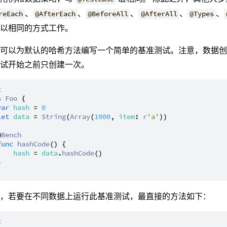
、
、
、
、
、
reEach
@AfterEach
@BeforeAll
@AfterAll
@Types
均以相同的方式工作。
，可以为默认的哈希方法编写一个简单的基准测试。注意，数据
测试开始之前只创建一次。
t
s
Foo
 {

var
hash
 = 
0
let
data
 = 
String
(
Array
(
1000
, 
item
: 
r
'a'
))

@
Bench
func
hashCode
() {

hash
 = 
data
.
hashCode
()



来，若要在不同数据上运行此基准测试，最直接的方法如下：
t