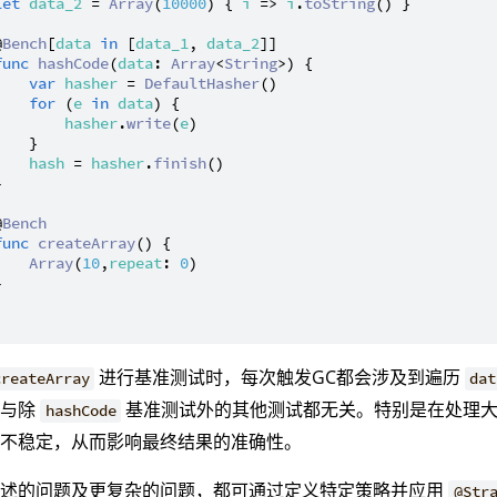
let
data_2
 = 
Array
(
10000
) { 
i
 => 
i
.
toString
() }

@
Bench
[
data
in
 [
data_1
, 
data_2
]]

func
hashCode
(
data
: 
Array
<
String
>) {

var
hasher
 = 
DefaultHasher
()

for
 (
e
in
data
) {

hasher
.
write
(
e
)

   }

hash
 = 
hasher
.
finish
()



@
Bench
func
createArray
() {

Array
(
10
,
repeat
: 
0
)



进行基准测试时，每次触发GC都会涉及到遍历
createArray
dat
们与除
基准测试外的其他测试都无关。特别是在处理大
hashCode
试不稳定，从而影响最终结果的准确性。
所述的问题及更复杂的问题，都可通过定义特定策略并应用
@Str