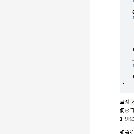
    
     
    }
    
    }
}

当对
便它
准测
如前