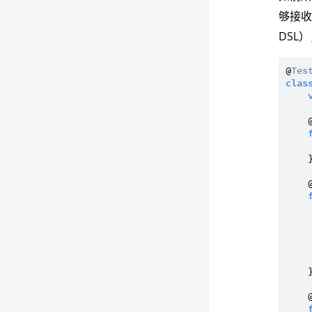
够接
DSL
@
Tes
clas
    
    }
    
     
    }
    