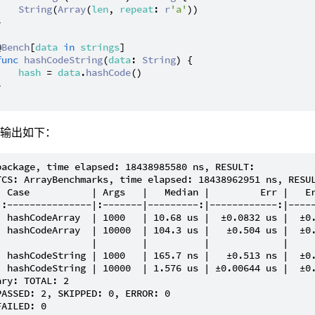
String
(
Array
(
len
, 
repeat
: 
r
'a'
))



@
Bench
[
data
in
strings
]

func
hashCodeString
(
data
: 
String
) {

hash
 = 
data
.
hashCode
()



的输出如下：
package, time elapsed: 18438985580 ns, RESULT:

TCS: ArrayBenchmarks, time elapsed: 18438962951 ns, RESUL
| Case           | Args   |   Median |         Err |   Er
|:---------------|:-------|---------:|------------:|-----
| hashCodeArray  | 1000   | 10.68 us |  ±0.0832 us |  ±0.
| hashCodeArray  | 10000  | 104.3 us |   ±0.504 us |  ±0.
|                |        |          |             |     
| hashCodeString | 1000   | 165.7 ns |   ±0.513 ns |  ±0.
| hashCodeString | 10000  | 1.576 us | ±0.00644 us |  ±0.
ary: TOTAL: 2

PASSED: 2, SKIPPED: 0, ERROR: 0
