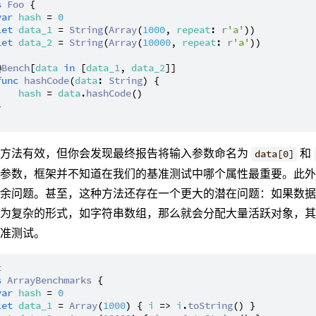
s
Foo
 {

var
hash
 = 
0
let
data_1
 = 
String
(
Array
(
1000
, 
repeat
: 
r
'a'
))

let
data_2
 = 
String
(
Array
(
10000
, 
repeat
: 
r
'a'
))

@
Bench
[
data
in
 [
data_1
, 
data_2
]]

func
hashCode
(
data
: 
String
) {

hash
 = 
data
.
hashCode
()



该方法有效，但你会发现最终报告将输入参数命名为
和
data[0]
入参数，框架并不知道在我们的基准测试中哪个属性最重要。此
冗余问题。甚至，这种方法还存在一个更大的潜在问题：如果数
更为复杂的形式，如字符串数组，那么就会分配大量活跃对象，
基准测试。
t
s
ArrayBenchmarks
 {

var
hash
 = 
0
let
data_1
 = 
Array
(
1000
) { 
i
 => 
i
.
toString
() }
