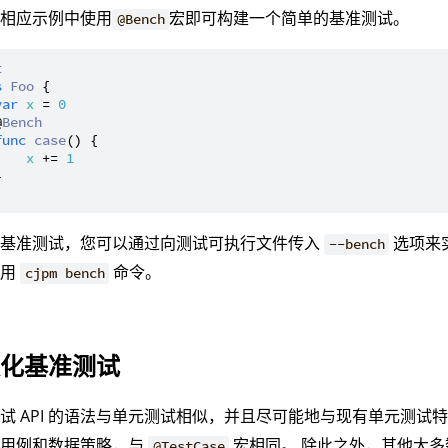
在相应示例中使用
宏即可构建一个简单的基准测试。
@Bench
t
s
Foo
 {

var
x
 = 
0
@
Bench
func
case
() {

x
 += 
1


行基准测试，您可以通过向测试可执行文件传入
选项来实
--bench
使用
命令。
cjpm bench
数化基准测试
试 API 的语法与单元测试相似，并且尽可能地与现有单元测试
化用例和数据策略，与
宏相同。 除此之外，其他大多
@TestCase