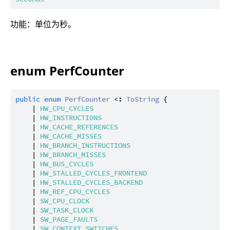
功能：单位为秒。
enum PerfCounter
public
enum
PerfCounter
 <: 
ToString
 {

    | 
HW_CPU_CYCLES
    | 
HW_INSTRUCTIONS
    | 
HW_CACHE_REFERENCES
    | 
HW_CACHE_MISSES
    | 
HW_BRANCH_INSTRUCTIONS
    | 
HW_BRANCH_MISSES
    | 
HW_BUS_CYCLES
    | 
HW_STALLED_CYCLES_FRONTEND
    | 
HW_STALLED_CYCLES_BACKEND
    | 
HW_REF_CPU_CYCLES
    | 
SW_CPU_CLOCK
    | 
SW_TASK_CLOCK
    | 
SW_PAGE_FAULTS
    | 
SW_CONTEXT_SWITCHES