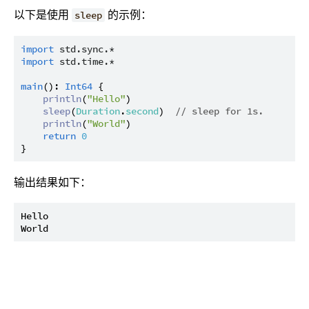
以下是使用
的示例：
sleep
import
std.sync.*
import
std.time.*
main
(): 
Int64
 {

println
(
"Hello"
)

sleep
(
Duration
.
second
)  
// sleep for 1s.
println
(
"World"
)

return
0
输出结果如下：
Hello
