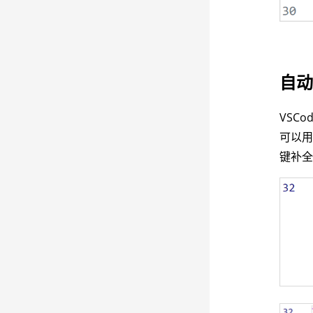
自
VSC
可以用
键补