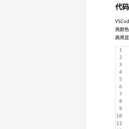
代
VSC
亮颜
高亮