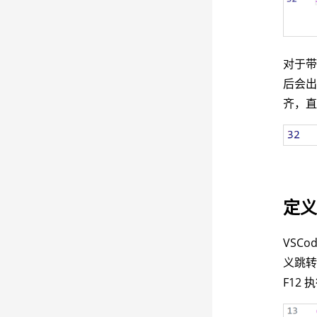
对于
后会出
齐，直
定
VSC
义跳转
F12