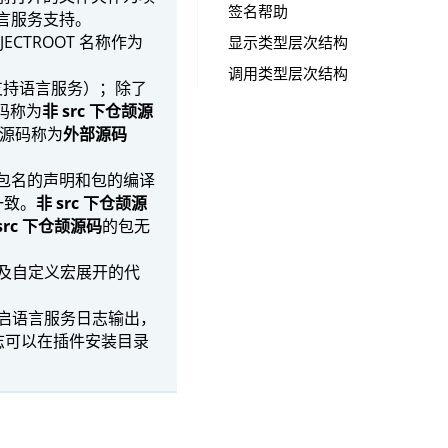
签名帮助
语言服务支持。
CTROOT 名称作为
显示类型层次结构
调用类型层次结构
支持语言服务）；除了
源码称为
非 src 下仓颉源
颉源码称为
外部源码
包名的声明和包的编译
一致。
非 src 下仓颉源
src 下仓颉源码
的包无
及自定义宏展开的代
启语言服务日志输出，
日志可以在插件安装目录