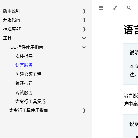
版本说明
❱
开发指南
❱
语
标准库API
❱
工具
❱
IDE 插件使用指南
❱
说
安装指导
语言服务
本文
创建仓颉工程
法
编译构建
调试服务
语言
命令行工具集成
选中
命令行工具使用指南
❱
说