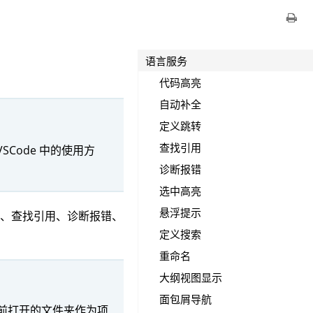
语言服务
代码高亮
自动补全
定义跳转
查找引用
SCode 中的使用方
诊断报错
选中高亮
悬浮提示
转、查找引用、诊断报错、
定义搜索
重命名
大纲视图显示
面包屑导航
前打开的文件夹作为项