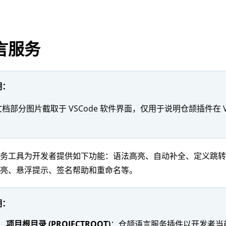
言服务
明：
档部分图片截取于 VSCode 软件界面，仅用于说明仓颉插件在 V
。
服务工具为开发者提供如下功能：语法高亮、自动补全、定义跳
高亮、悬浮提示、签名帮助和重命名等。
明：
项目根目录 (PROJECTROOT)
：仓颉语言服务插件以开发者当