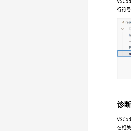
VSCo
行符
诊
VSC
在相