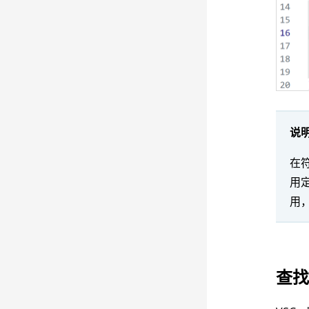
说
在
用
用
查