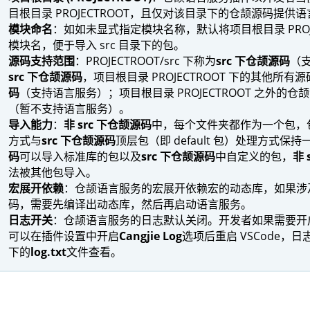
目根目录 PROJECTROOT，且仅对该目录下的仓颉源码提供
模块命名
：如如未显式指定模块名称，默认将项目根目录 PROJE
模块名，便于导入 src 目录下的包。
源码支持范围
：PROJECTROOT/src 下称为
src 下仓颉源码
（
src 下仓颉源码
，项目根目录 PROJECTROOT 下的其他所有
码
（支持语言服务）；项目根目录 PROJECTROOT 之外的仓
（暂不支持语言服务）。
导入能力
：
非 src 下仓颉源码
中，每个文件夹都作为一个包，
方式与
src 下仓颉源码
顶层包（即 default 包）处理方式保持
码
可以导入标准库的包以及
src 下仓颉源码
中自定义的包，
非 
法被其他包导入。
宏展开依赖
：仓颉语言服务的宏展开依赖宏的动态库，如果涉
码，需要先编译出动态库，然后再启动语言服务。
日志开关
：仓颉语言服务的日志默认关闭。开发者如果需要开
可以在插件设置中开启
Cangjie Log
选项后重启 VSCode，
下的
log.txt
文件查看。