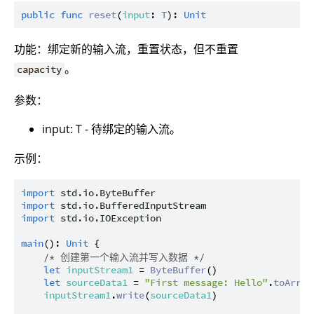
public
func
reset
(
input
: 
T
): 
Unit
功能：绑定新的输入流，重置状态，但不重置
。
capacity
参数：
input: T - 待绑定的输入流。
示例：
import
std.io.ByteBuffer
import
std.io.BufferedInputStream
import
std.io.IOException
main
(): 
Unit
 {

/* 创建第一个输入流并写入数据 */
let
inputStream1
 = 
ByteBuffer
()

let
sourceData1
 = 
"First message: Hello"
.
toArray
inputStream1
.
write
(
sourceData1
)
