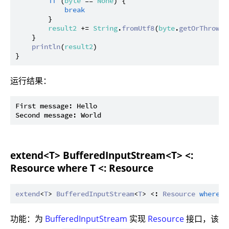
if
 (
byte
 == 
None
) {

break
        }

result2
 += 
String
.
fromUtf8
(
byte
.
getOrThrow
())
    }

println
(
result2
)

运行结果：
First message: Hello

extend<T> BufferedInputStream<T> <:
Resource where T <: Resource
extend
<
T
> 
BufferedInputStream
<
T
> <: 
Resource
where
T
功能：为
BufferedInputStream
实现
Resource
接口，该