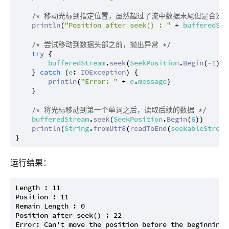
/* 移动光标到指定位置，虽然超过了流中数据末尾但是合法的
println
(
"Position after seek() : "
 + 
bufferedStr
/* 尝试移动到数据头部之前，抛出异常 */
try
 {

bufferedStream
.
seek
(
SeekPosition
.
Begin
(-
1
))

    } 
catch
 (
e
: 
IOException
) {

println
(
"Error: "
 + 
e
.
message
)

    }

/* 将光标移动到第一个单词之后，读取后续的数据 */
bufferedStream
.
seek
(
SeekPosition
.
Begin
(
6
))

println
(
String
.
fromUtf8
(
readToEnd
(
seekableStream
运行结果：
Length : 11

Position : 11

Remain Length : 0

Position after seek() : 22

Error: Can't move the position before the beginning o