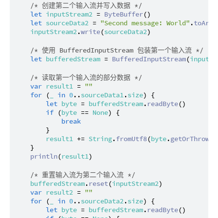
/* 创建第二个输入流并写入数据 */
let
inputStream2
 = 
ByteBuffer
()

let
sourceData2
 = 
"Second message: World"
.
toArra
inputStream2
.
write
(
sourceData2
)

/* 使用 BufferedInputStream 包装第一个输入流 */
let
bufferedStream
 = 
BufferedInputStream
(
inputSt
/* 读取第一个输入流的部分数据 */
var
result1
 = 
""
for
 (
_
in
0
..
sourceData1
.
size
) {

let
byte
 = 
bufferedStream
.
readByte
()

if
 (
byte
 == 
None
) {

break
        }

result1
 += 
String
.
fromUtf8
(
byte
.
getOrThrow
())
    }

println
(
result1
)

/* 重置输入流为第二个输入流 */
bufferedStream
.
reset
(
inputStream2
)

var
result2
 = 
""
for
 (
_
in
0
..
sourceData2
.
size
) {

let
byte
 = 
bufferedStream
.
readByte
()
