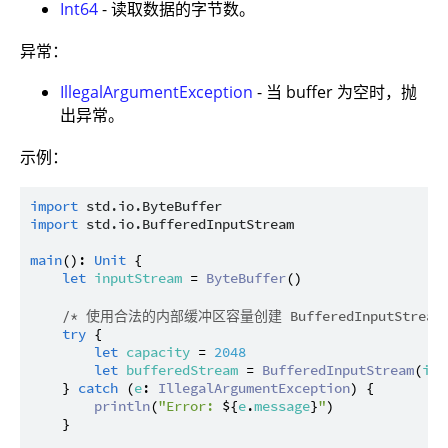
Int64
- 读取数据的字节数。
异常：
IllegalArgumentException
- 当 buffer 为空时，抛
出异常。
示例：
import
std.io.ByteBuffer
import
std.io.BufferedInputStream
main
(): 
Unit
 {

let
inputStream
 = 
ByteBuffer
()

/* 使用合法的内部缓冲区容量创建 BufferedInputStre
try
 {

let
capacity
 = 
2048
let
bufferedStream
 = 
BufferedInputStream
(
inp
    } 
catch
 (
e
: 
IllegalArgumentException
) {

println
(
"Error: 
${
e
.
message
}
"
)

    }
