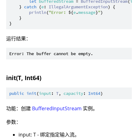
let
bufferedStream
 = 
BufferedInputStream
(
inp
    } 
catch
 (
e
: 
IllegalArgumentException
) {

println
(
"Error: 
${
e
.
message
}
"
)

    }

运行结果：
init(T, Int64)
public
init
(
input
: 
T
, 
capacity
: 
Int64
功能：创建
BufferedInputStream
实例。
参数：
input: T - 绑定指定输入流。