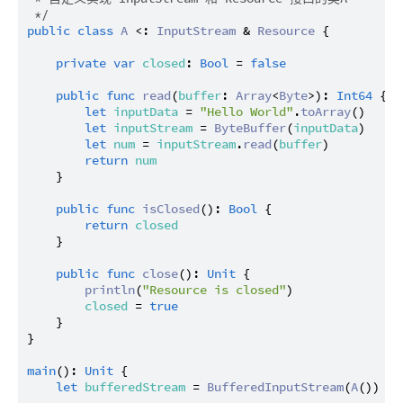
 */
public
class
A
 <: 
InputStream
 & 
Resource
 {

private
var
closed
: 
Bool
 = 
false
public
func
read
(
buffer
: 
Array
<
Byte
>): 
Int64
 {

let
inputData
 = 
"Hello World"
.
toArray
()

let
inputStream
 = 
ByteBuffer
(
inputData
)

let
num
 = 
inputStream
.
read
(
buffer
)

return
num
    }

public
func
isClosed
(): 
Bool
 {

return
closed
    }

public
func
close
(): 
Unit
 {

println
(
"Resource is closed"
)

closed
 = 
true
    }

}

main
(): 
Unit
 {

let
bufferedStream
 = 
BufferedInputStream
(
A
())
