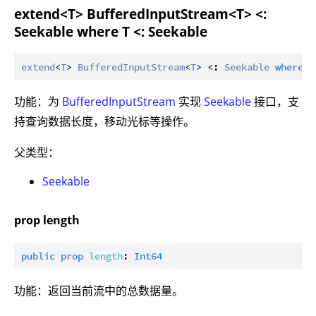
extend<T> BufferedInputStream<T> <:
Seekable where T <: Seekable
extend
<
T
> 
BufferedInputStream
<
T
> <: 
Seekable
where
T
功能：为
BufferedInputStream
实现
Seekable
接口，支
持查询数据长度，移动光标等操作。
父类型：
Seekable
prop length
public
prop
length
: 
Int64
功能：返回当前流中的总数据量。