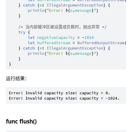
    } 
catch
 (
e
: 
IllegalArgumentException
) {

println
(
"Error: 
${
e
.
message
}
"
)

    }

/* 当内部缓冲区被设置成负数时，抛出异常 */
try
 {

let
negativeCapacity
 = -
1024
let
bufferedStream
 = 
BufferedOutputStream
(
ou
    } 
catch
 (
e
: 
IllegalArgumentException
) {

println
(
"Error: 
${
e
.
message
}
"
)

    }

运行结果：
Error: Invalid capacity size: capacity = 0.

func flush()