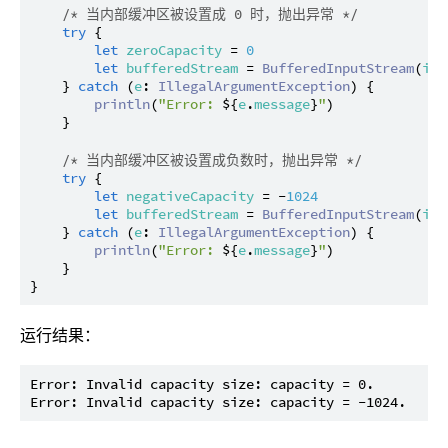
/* 当内部缓冲区被设置成 0 时，抛出异常 */
try
 {

let
zeroCapacity
 = 
0
let
bufferedStream
 = 
BufferedInputStream
(
inp
    } 
catch
 (
e
: 
IllegalArgumentException
) {

println
(
"Error: 
${
e
.
message
}
"
)

    }

/* 当内部缓冲区被设置成负数时，抛出异常 */
try
 {

let
negativeCapacity
 = -
1024
let
bufferedStream
 = 
BufferedInputStream
(
inp
    } 
catch
 (
e
: 
IllegalArgumentException
) {

println
(
"Error: 
${
e
.
message
}
"
)

    }

运行结果：
Error: Invalid capacity size: capacity = 0.
