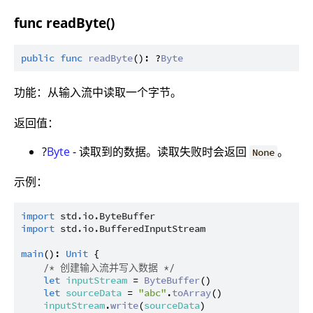
func readByte()
public
func
readByte
(): ?
Byte
功能：从输入流中读取一个字节。
返回值：
?
Byte
- 读取到的数据。读取失败时会返回
。
None
示例：
import
std.io.ByteBuffer
import
std.io.BufferedInputStream
main
(): 
Unit
 {

/* 创建输入流并写入数据 */
let
inputStream
 = 
ByteBuffer
()

let
sourceData
 = 
"abc"
.
toArray
()

inputStream
.
write
(
sourceData
)
