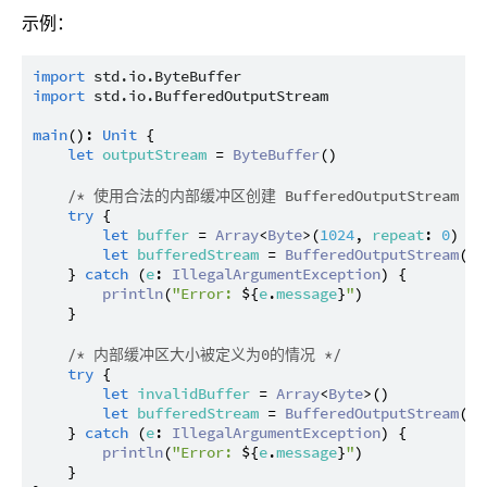
示例：
import
std.io.ByteBuffer
import
std.io.BufferedOutputStream
main
(): 
Unit
 {

let
outputStream
 = 
ByteBuffer
()

/* 使用合法的内部缓冲区创建 BufferedOutputStream
try
 {

let
buffer
 = 
Array
<
Byte
>(
1024
, 
repeat
: 
0
)

let
bufferedStream
 = 
BufferedOutputStream
(
ou
    } 
catch
 (
e
: 
IllegalArgumentException
) {

println
(
"Error: 
${
e
.
message
}
"
)

    }

/* 内部缓冲区大小被定义为0的情况 */
try
 {

let
invalidBuffer
 = 
Array
<
Byte
>()

let
bufferedStream
 = 
BufferedOutputStream
(
ou
    } 
catch
 (
e
: 
IllegalArgumentException
) {

println
(
"Error: 
${
e
.
message
}
"
)

    }
