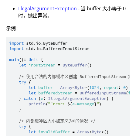
IllegalArgumentException
- 当 buffer 大小等于 0
时，抛出异常。
示例：
import
std.io.ByteBuffer
import
std.io.BufferedInputStream
main
(): 
Unit
 {

let
inputStream
 = 
ByteBuffer
()

/* 使用合法的内部缓冲区创建 BufferedInputStream 
try
 {

let
buffer
 = 
Array
<
Byte
>(
1024
, 
repeat
: 
0
)

let
bufferedStream
 = 
BufferedInputStream
(
inp
    } 
catch
 (
e
: 
IllegalArgumentException
) {

println
(
"Error: 
${
e
.
message
}
"
)

    }

/* 内部缓冲区大小被定义为0的情况 */
try
 {

let
invalidBuffer
 = 
Array
<
Byte
>()
