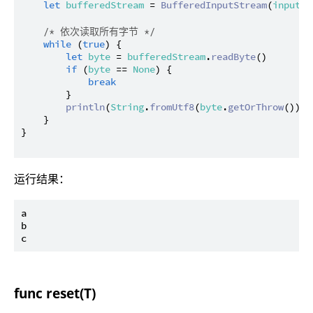
let
bufferedStream
 = 
BufferedInputStream
(
inputSt
/* 依次读取所有字节 */
while
 (
true
) {

let
byte
 = 
bufferedStream
.
readByte
()

if
 (
byte
 == 
None
) {

break
        }

println
(
String
.
fromUtf8
(
byte
.
getOrThrow
()))

    }

}

运行结果：
a

b

func reset(T)