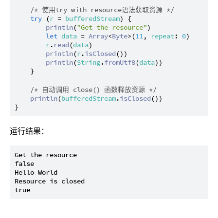
/* 使用try-with-resource语法获取资源 */
try
 (
r
 = 
bufferedStream
) {

println
(
"Get the resource"
)

let
data
 = 
Array
<
Byte
>(
11
, 
repeat
: 
0
)

r
.
read
(
data
)

println
(
r
.
isClosed
())

println
(
String
.
fromUtf8
(
data
))

    }

/* 自动调用 close() 函数释放资源 */
println
(
bufferedStream
.
isClosed
())

运行结果：
Get the resource

false

Hello World

Resource is closed
