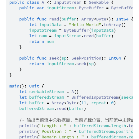
public
class
A
 <: 
InputStream
 & 
Seekable
 {

public
var
inputStream
: 
ByteBuffer
 = 
ByteBuffer
(
public
func
read
(
buffer
: 
Array
<
Byte
>): 
Int64
 {

let
inputData
 = 
"Hello World"
.
toArray
()

inputStream
 = 
ByteBuffer
(
inputData
)

let
num
 = 
inputStream
.
read
(
buffer
)

return
num
    }

public
func
seek
(
sp
: 
SeekPosition
): 
Int64
 {

return
inputStream
.
seek
(
sp
)

    }

}

main
(): 
Unit
 {

let
seekableStream
 = 
A
()

let
bufferedStream
 = 
BufferedInputStream
(
seekabl
let
buffer
 = 
Array
<
Byte
>(
11
, 
repeat
: 
0
)

bufferedStream
.
read
(
buffer
)

/* 输出当前流中总数据量，当前光标位置，当前流中未读的数
println
(
"Length : "
 + 
bufferedStream
.
length
.
toSt
println
(
"Position : "
 + 
bufferedStream
.
position
.
println
(
"Remain Length : "
 + 
bufferedStream
.
rema