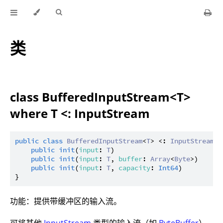
类
class BufferedInputStream<T>
where T <: InputStream
public
class
BufferedInputStream
<
T
> <: 
InputStream
w
public
init
(
input
: 
T
)

public
init
(
input
: 
T
, 
buffer
: 
Array
<
Byte
>)

public
init
(
input
: 
T
, 
capacity
: 
Int64
)

功能：提供带缓冲区的输入流。