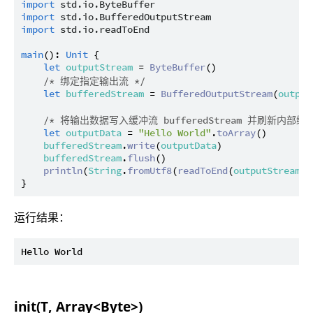
import
std.io.ByteBuffer
import
std.io.BufferedOutputStream
import
std.io.readToEnd
main
(): 
Unit
 {

let
outputStream
 = 
ByteBuffer
()

/* 绑定指定输出流 */
let
bufferedStream
 = 
BufferedOutputStream
(
output
/* 将输出数据写入缓冲流 bufferedStream 并刷新内部绑定的
let
outputData
 = 
"Hello World"
.
toArray
()

bufferedStream
.
write
(
outputData
)

bufferedStream
.
flush
()

println
(
String
.
fromUtf8
(
readToEnd
(
outputStream
)))
运行结果：
init(T, Array<Byte>)