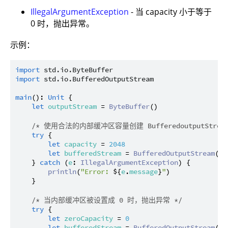
IllegalArgumentException
- 当 capacity 小于等于
0 时，抛出异常。
示例：
import
std.io.ByteBuffer
import
std.io.BufferedOutputStream
main
(): 
Unit
 {

let
outputStream
 = 
ByteBuffer
()

/* 使用合法的内部缓冲区容量创建 BufferedoutputStre
try
 {

let
capacity
 = 
2048
let
bufferedStream
 = 
BufferedOutputStream
(
ou
    } 
catch
 (
e
: 
IllegalArgumentException
) {

println
(
"Error: 
${
e
.
message
}
"
)

    }

/* 当内部缓冲区被设置成 0 时，抛出异常 */
try
 {

let
zeroCapacity
 = 
0
let
bufferedStream
 = 
BufferedOutputStream
(
ou