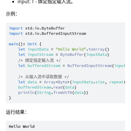
input: T - 绑定指定输入流。
示例：
import
std.io.ByteBuffer
import
std.io.BufferedInputStream
main
(): 
Unit
 {

let
inputData
 = 
"Hello World"
.
toArray
()

let
inputStream
 = 
ByteBuffer
(
inputData
)

/* 绑定指定输入流 */
let
bufferedStream
 = 
BufferedInputStream
(
inputSt
/* 从输入流中读取数据 */
let
data
 = 
Array
<
Byte
>(
inputData
.
size
, 
repeat
: 
0
bufferedStream
.
read
(
data
)

println
(
String
.
fromUtf8
(
data
))

运行结果：