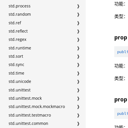
功能：
std.process
❱
std.random
❱
类型
std.ref
❱
std.reflect
❱
prop 
std.regex
❱
std.runtime
❱
publ
std.sort
❱
std.sync
❱
功能：
std.time
❱
类型
std.unicode
❱
std.unittest
❱
std.unittest.mock
❱
prop 
std.unittest.mock.mockmacro
❱
publ
std.unittest.testmacro
❱
std.unittest.common
❱
功能