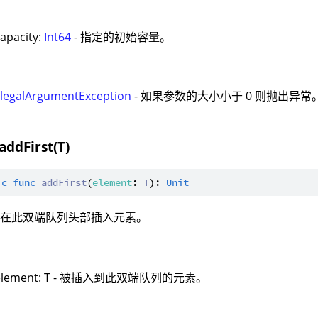
：
capacity:
Int64
- 指定的初始容量。
：
IllegalArgumentException
- 如果参数的大小小于 0 则抛出异常
addFirst(T)
ic
func
addFirst
(
element
: 
T
): 
Unit
：在此双端队列头部插入元素。
：
element: T - 被插入到此双端队列的元素。