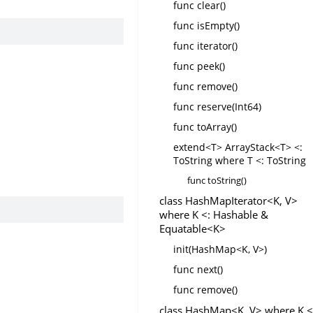
func clear()
func isEmpty()
func iterator()
func peek()
func remove()
func reserve(Int64)
func toArray()
extend<T> ArrayStack<T> <:
ToString where T <: ToString
func toString()
class HashMapIterator<K, V>
where K <: Hashable &
Equatable<K>
init(HashMap<K, V>)
func next()
func remove()
class HashMap<K, V> where K <