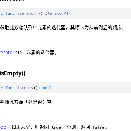
ic
func
iterator
(): 
Iterator
<
T
：获取此双端队列中元素的迭代器，其顺序为从前到后的顺序。
值：
terator
<T> - 元素的迭代器。
 isEmpty()
ic
func
isEmpty
(): 
Bool
：判断此双端队列是否为空。
值：
Bool
- 如果为空，则返回
，否则，返回
。
true
false