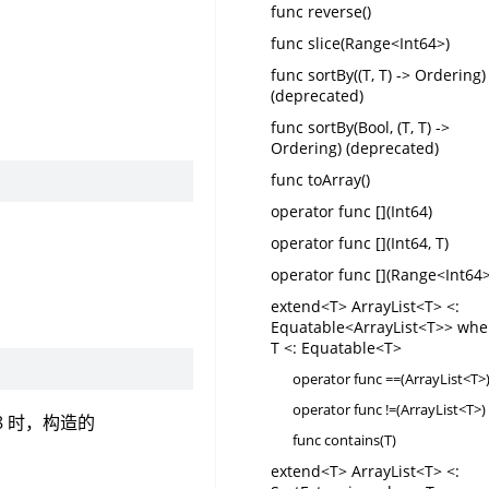
func reverse()
func slice(Range<Int64>)
func sortBy((T, T) -> Ordering)
(deprecated)
func sortBy(Bool, (T, T) ->
Ordering) (deprecated)
func toArray()
operator func [](Int64)
operator func [](Int64, T)
operator func [](Range<Int64>
extend<T> ArrayList<T> <:
Equatable<ArrayList<T>> whe
T <: Equatable<T>
operator func ==(ArrayList<T>
operator func !=(ArrayList<T>)
8 时，构造的
func contains(T)
extend<T> ArrayList<T> <: