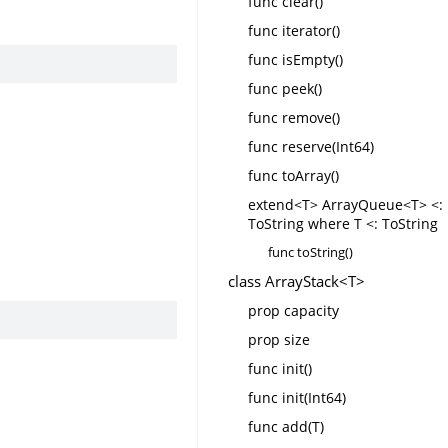
func clear()
func iterator()
func isEmpty()
func peek()
func remove()
func reserve(Int64)
func toArray()
extend<T> ArrayQueue<T> <:
ToString where T <: ToString
func toString()
class ArrayStack<T>
prop capacity
prop size
func init()
func init(Int64)
func add(T)