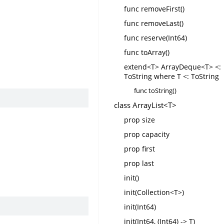
func removeFirst()
func removeLast()
func reserve(Int64)
func toArray()
extend<T> ArrayDeque<T> <:
ToString where T <: ToString
func toString()
class ArrayList<T>
prop size
prop capacity
prop first
prop last
init()
init(Collection<T>)
init(Int64)
init(Int64, (Int64) -> T)