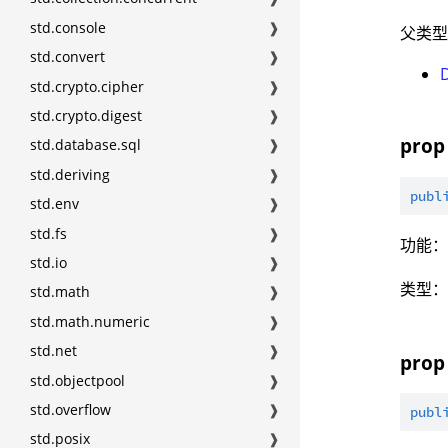
std.console
❱
父类
std.convert
❱
std.crypto.cipher
❱
std.crypto.digest
❱
prop
std.database.sql
❱
std.deriving
❱
publ
std.env
❱
std.fs
❱
功能
std.io
❱
类型
std.math
❱
std.math.numeric
❱
std.net
❱
prop 
std.objectpool
❱
std.overflow
❱
publ
std.posix
❱