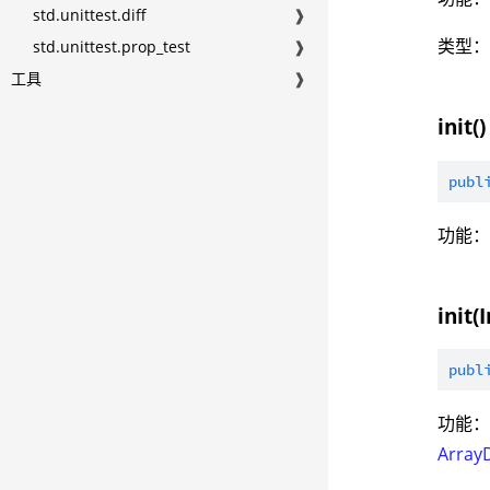
std.unittest.diff
❱
类型
std.unittest.prop_test
❱
工具
❱
init()
publ
功能：
init(
publ
功能：
Array