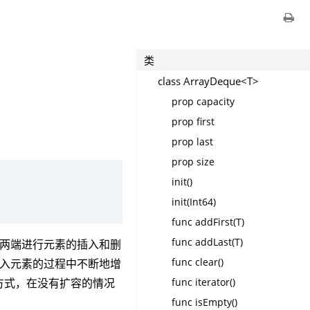
类
class ArrayDeque<T>
prop capacity
prop first
prop last
prop size
init()
init(Int64)
func addFirst(T)
func addLast(T)
列的两端进行元素的插入和删
func clear()
在插入元素的过程中不断地增
func iterator()
列的方式，在没有扩容的情况
func isEmpty()