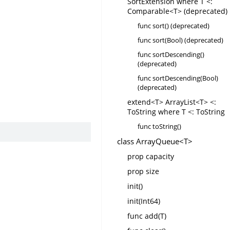
SortExtension where T <:
Comparable<T> (deprecated)
func sort() (deprecated)
func sort(Bool) (deprecated)
func sortDescending()
(deprecated)
。
func sortDescending(Bool)
(deprecated)
extend<T> ArrayList<T> <:
ToString where T <: ToString
func toString()
class ArrayQueue<T>
prop capacity
prop size
init()
init(Int64)
func add(T)