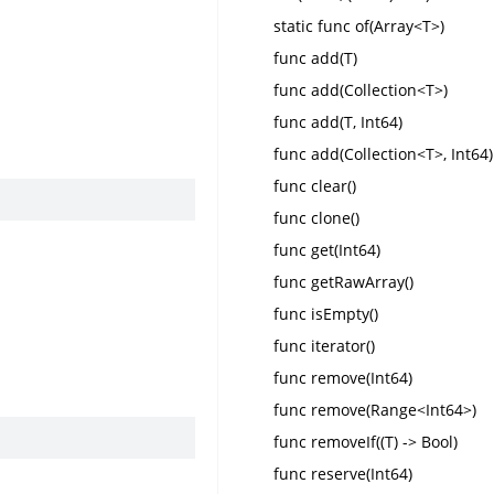
static func of(Array<T>)
func add(T)
func add(Collection<T>)
func add(T, Int64)
func add(Collection<T>, Int64)
func clear()
func clone()
func get(Int64)
func getRawArray()
func isEmpty()
func iterator()
func remove(Int64)
func remove(Range<Int64>)
func removeIf((T) -> Bool)
func reserve(Int64)