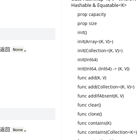
Hashable & Equatable<K>
prop capacity
prop size
init()
init(Array<(K, V)>)
，返回
。
None
init(Collection<(K, V)>)
init(Int64)
init(Int64, (Int64) -> (K, V))
func add(K, V)
func add(Collection<(K, V)>)
func addIfAbsent(K, V)
func clear()
func clone()
func contains(K)
，返回
。
None
func contains(Collection<K>)