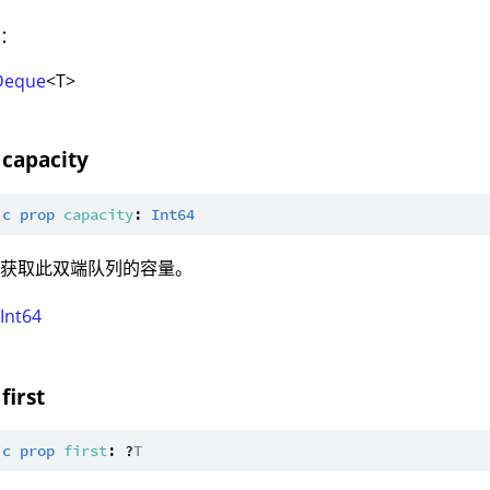
型：
Deque
<T>
 capacity
ic
prop
capacity
: 
Int64
：获取此双端队列的容量。
：
Int64
first
ic
prop
first
: ?
T