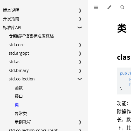
版本说明
❱
开发指南
❱
类
标准库API
❱
仓颉编程语言标准库概述
std.core
❱
std.argopt
❱
cla
std.ast
❱
std.binary
❱
publ
std.collection
❱
函数
接口
功能：
类
除操作
异常类
长，默
示例教程
❱
下，其
std.collection.concurrent
❱