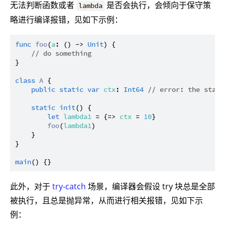
无法判断函数或者
是否会执行，会倾向于保守策
lambda
略进行编译报错，见如下示例：
func
foo
(
a
: () -> 
Unit
) {

// do something
}

class
A
 {

public
static
var
ctx
: 
Int64
// error: the stati
static
init
() {

let
lambda1
 = {=> 
ctx
 = 
10
}

foo
(
lambda1
)

    }

}

main
此外，对于
try-catch
场景，编译器会假设 try 块总是全部
被执行，且总是抛异常，从而进行相关报错，见如下示
例：