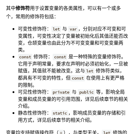
其中
修饰符
用于设置变量的各类属性，可以有一个或多
个，常用的修饰符包括：
可变性修饰符：
与
，分别对应不可变和可
let
var
变属性，可变性决定了变量被初始化后其值还能否改
变，仓颉变量也由此分为不可变变量和可变变量两
类。
修饰符：
是一种特殊的变量修饰符。
const
const
它用于声明常量，要求在声明时必须初始化，一旦被
赋值，其值就不能被改变。这与
修饰符类似，
let
都具有不可变的特性，但
在使用上有更严格
const
的限制。
可见性修饰符：
与
等，影响全局
private
public
变量和成员变量的可引用范围，详见后续章节的相关
介绍。
静态性修饰符：
，影响成员变量的存储和引
static
用方式，详见后续章节的相关介绍。
变量均支持赋值操作符（
），与类型无关。
修饰的
=
let