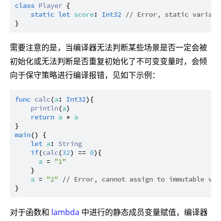
class
Player
 {

static
let
score
: 
Int32
// Error, static variabl
需要注意的是，当编译器无法判断某些场景是否一定会被
初始化或无法判断是否重复初始化了不可变变量时，会倾
向于保守策略进行编译报错，见如下示例：
func
calc
(
a
: 
Int32
){

println
(
a
)

return
a
 * 
a
main
() {

let
a
: 
String
if
(
calc
(
32
) == 
0
){

a
 = 
"1"
    }

a
 = 
"2"
// Error, cannot assign to immutable val
对于函数和
lambda
中进行的静态成员变量赋值，编译器