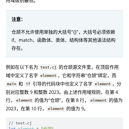
用域级别最低。
注意：
仓颉不允许使用单独的大括号“{}”，大括号必须依赖
if、match、函数体、类体、结构体等其他语法结构
存在。
例如在以下名为
的仓颉源文件里，在顶层作用
test.cj
域中定义了名字
，它和字符串“仓颉”绑定，而
element
和
引导的代码块中也定义了名字
，分
main
if
element
别对应整数 9 和整数 2023。由上述作用域规则，在第 4
行，
的值为“仓颉”，在第 8 行，
的值为
element
element
2023，在第 10 行，
的值为 9。
element
// test.cj
let
element
 = 
"仓颉"