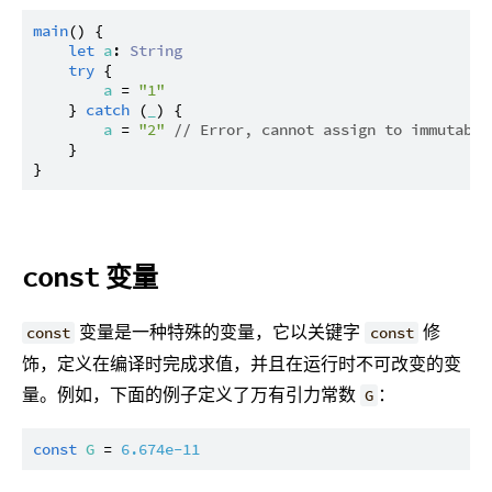
main
() {

let
a
: 
String
try
 {

a
 = 
"1"
    } 
catch
 (
_
) {

a
 = 
"2"
// Error, cannot assign to immutable
    }

变量
const
变量是一种特殊的变量，它以关键字
修
const
const
饰，定义在编译时完成求值，并且在运行时不可改变的变
量。例如，下面的例子定义了万有引力常数
：
G
const
G
 = 
6.674e-11