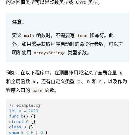
的返回值类型可以是整数类型或
类型。
Unit
注意：
定义
函数时，不需要写
修饰符。此
main
func
外，如果需要获取程序启动时的命令行参数，可以声
明和使用
类型参数。
Array<String>
例如，在以下程序中，在顶层作用域定义了全局变量
a
和全局函数
，还有自定义类型
、
和
，以及作为
b
C
D
E
程序入口的
函数。
main
// example.cj
let
a
 = 
2023
func
b
struct
C
class
D
enum
E
 { 
F
 | 
G
 }
