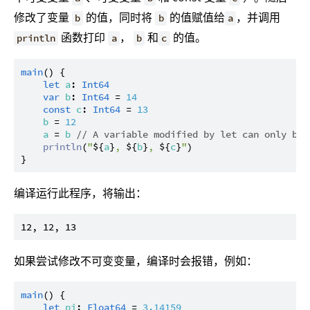
修改了变量
的值，同时将
的值赋值给
，并调用
b
b
a
函数打印
，
和
的值。
println
a
b
c
main
() {

let
a
: 
Int64
var
b
: 
Int64
 = 
14
const
c
: 
Int64
 = 
13
b
 = 
12
a
 = 
b
// A variable modified by let can only be 
println
(
"
${
a
}
, 
${
b
}
, 
${
c
}
"
)

编译运行此程序，将输出：
如果尝试修改不可变变量，编译时会报错，例如：
main
() {

let
pi
: 
Float64
 = 
3.14159