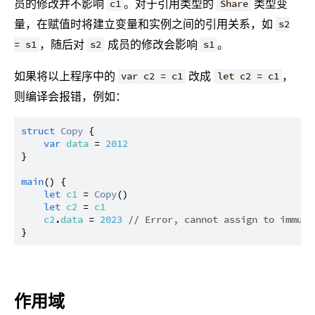
员的修改并不影响
。对于引用类型的
类型变
c1
Share
量，在赋值时将建立变量和实例之间的引用关系，如
s2
，随后对
成员的修改会影响
。
= s1
s2
s1
如果将以上程序中的
改成
，
var c2 = c1
let c2 = c1
则编译会报错，例如：
struct
Copy
 {

var
data
 = 
2012
}

main
() {

let
c1
 = 
Copy
()

let
c2
 = 
c1
c2
.
data
 = 
2023
// Error, cannot assign to immuta
作用域