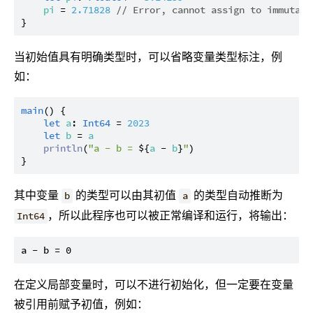
pi
 = 
2.71828
// Error, cannot assign to immutabl
当初始值具有明确类型时，可以省略变量类型标注，例
如：
main
() {

let
a
: 
Int64
 = 
2023
let
b
 = 
a
println
(
"a - b = 
${
a
 - 
b
}
"
)

其中变量
的类型可以由其初值
的类型自动推断为
b
a
，所以此程序也可以被正常编译和运行，将输出：
Int64
在定义局部变量时，可以不进行初始化，但一定要在变量
被引用前赋予初值，例如：