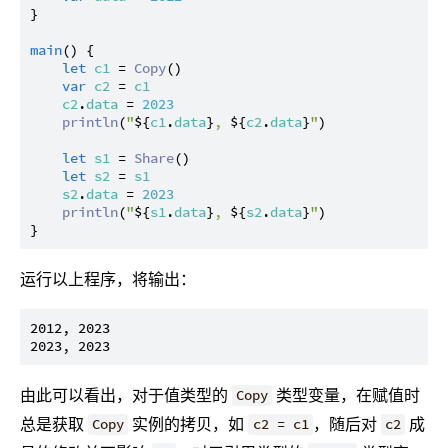
}

main
() {

let
c1
 = 
Copy
()

var
c2
 = 
c1
c2
.
data
 = 
2023
println
(
"
${
c1
.
data
}
, 
${
c2
.
data
}
"
)

let
s1
 = 
Share
()

let
s2
 = 
s1
s2
.
data
 = 
2023
println
(
"
${
s1
.
data
}
, 
${
s2
.
data
}
"
)

运行以上程序，将输出：
2012, 2023

由此可以看出，对于值类型的
类型变量，在赋值时
Copy
总是获取
实例的拷贝，如
，随后对
成
Copy
c2 = c1
c2