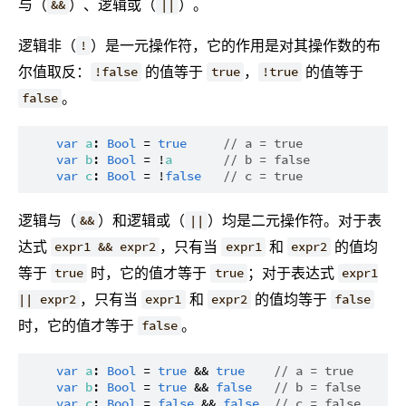
与（
）、逻辑或（
）。
&&
||
逻辑非（
）是一元操作符，它的作用是对其操作数的布
!
尔值取反：
的值等于
，
的值等于
!false
true
!true
。
false
var
a
: 
Bool
 = 
true
// a = true
var
b
: 
Bool
 = !
a
// b = false
var
c
: 
Bool
 = !
false
// c = true
逻辑与（
）和逻辑或（
）均是二元操作符。对于表
&&
||
达式
，只有当
和
的值均
expr1 && expr2
expr1
expr2
等于
时，它的值才等于
；对于表达式
true
true
expr1
，只有当
和
的值均等于
|| expr2
expr1
expr2
false
时，它的值才等于
。
false
var
a
: 
Bool
 = 
true
 && 
true
// a = true
var
b
: 
Bool
 = 
true
 && 
false
// b = false
var
c
: 
Bool
 = 
false
 && 
false
// c = false