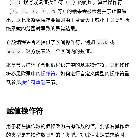
（
）误写成赋值操作符（
）的问题。算术操作符
==
=
（
、
、
、
、
等）的结果会被检测并禁止值溢
+
-
*
/
%
出，以此来避免保存变量时由于变量大于或小于其类型所
能承载的范围时导致的异常结果。
仓颉编程语言还提供了区间操作符，例如
或
a..b
，这方便表达一个区间内的数值。
a..=b
本章节只描述了仓颉编程语言中的基本操作符，其他操作
符参见附录中的
操作符
。如何进行自定义类型的操作符重
载参见
操作符重载
章节。
赋值操作符
用于将左操作数的值修改为右操作数的值，要求右操作数
的类型是左操作数类型的子类型。对赋值表达式求值时，