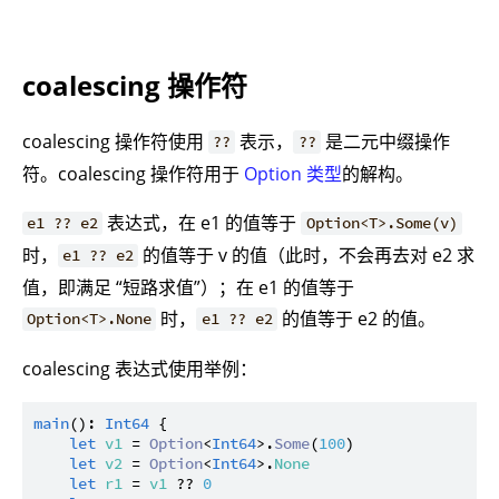
coalescing 操作符
coalescing 操作符使用
表示，
是二元中缀操作
??
??
符。coalescing 操作符用于
Option 类型
的解构。
表达式，在 e1 的值等于
e1 ?? e2
Option<T>.Some(v)
时，
的值等于 v 的值（此时，不会再去对 e2 求
e1 ?? e2
值，即满足 “短路求值”）；在 e1 的值等于
时，
的值等于 e2 的值。
Option<T>.None
e1 ?? e2
coalescing 表达式使用举例：
main
(): 
Int64
 {

let
v1
 = 
Option
<
Int64
>.
Some
(
100
)

let
v2
 = 
Option
<
Int64
>.
None
let
r1
 = 
v1
 ?? 
0