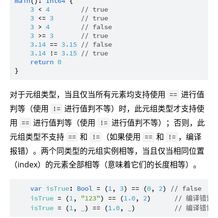
main
(): 
Int64
 {

3
 < 
4
// true
3
 <= 
3
// true
3
 > 
4
// false
3
 >= 
3
// true
3.14
 == 
3.15
// false
3.14
 != 
3.15
// true
return
0
对于元组类型，当且仅当所有元素均支持使用
进行值
==
判等（使用
进行值判不等）时，此元组类型才支持使
!=
用
进行值判等（使用
进行值判不等）；否则，此
==
!=
元组类型不支持
和
（如果使用
和
，编译
==
!=
==
!=
报错）。两个同类型的元组实例相等，当且仅当相同位置
（index）的元素全部相等（意味着它们的长度相等）。
var
isTrue
: 
Bool
 = (
1
, 
3
) == (
0
, 
2
) 
// false
isTrue
 = (
1
, 
"123"
) == (
1.0
, 
2
)      
// 编译错
isTrue
 = (
1
, 
_
) == (
1.0
, 
_
)          
// 编译错