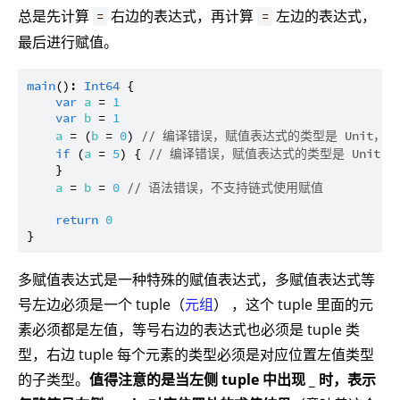
总是先计算
右边的表达式，再计算
左边的表达式，
=
=
最后进行赋值。
main
(): 
Int64
 {

var
a
 = 
1
var
b
 = 
1
a
 = (
b
 = 
0
) 
// 编译错误，赋值表达式的类型是 Unit，值
if
 (
a
 = 
5
) { 
// 编译错误，赋值表达式的类型是 Unit，值
    }

a
 = 
b
 = 
0
// 语法错误，不支持链式使用赋值
return
0
多赋值表达式是一种特殊的赋值表达式，多赋值表达式等
号左边必须是一个 tuple（
元组
） ，这个 tuple 里面的元
素必须都是左值，等号右边的表达式也必须是 tuple 类
型，右边 tuple 每个元素的类型必须是对应位置左值类型
的子类型。
值得注意的是当左侧 tuple 中出现 _ 时，表示