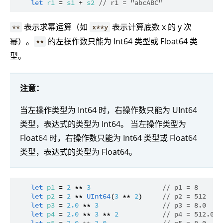
let
r1
 = 
s1
 + 
s2
// r1 = "abcABC"
表示求幂运算（如
表示计算底数 x 的 y 次
**
x**y
幂）。
的左操作数只能为 Int64 类型或 Float64 类
**
型。
注意：
当左操作类型为 Int64 时，右操作数只能为 UInt64
类型，表达式的类型为 Int64。 当左操作类型为
Float64 时，右操作数只能为 Int64 类型或 Float64
类型，表达式的类型为 Float64。
let
p1
 = 
2
 ** 
3
// p1 = 8
let
p2
 = 
2
 ** 
UInt64
(
3
 ** 
2
)     
// p2 = 512
let
p3
 = 
2.0
 ** 
3
// p3 = 8.0
let
p4
 = 
2.0
 ** 
3
 ** 
2
// p4 = 512.0