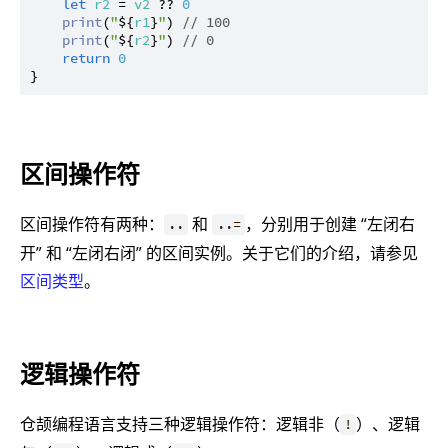
let
r2
 = 
v2
 ?? 
0
print
(
"
${
r1
}
"
) 
// 100
print
(
"
${
r2
}
"
) 
// 0
return
0
区间操作符
区间操作符有两种：
和
，分别用于创建 “左闭右
..
..=
开” 和 “左闭右闭” 的区间实例。关于它们的介绍，请参见
区间类型
。
逻辑操作符
仓颉编程语言支持三种逻辑操作符：逻辑非（
）、逻辑
!