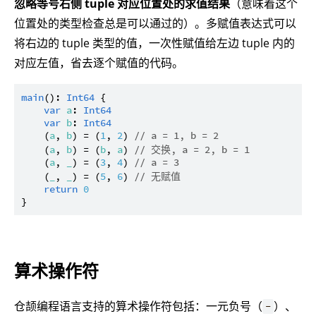
忽略等号右侧 tuple 对应位置处的求值结果
（意味着这个
位置处的类型检查总是可以通过的）。多赋值表达式可以
将右边的 tuple 类型的值，一次性赋值给左边 tuple 内的
对应左值，省去逐个赋值的代码。
main
(): 
Int64
 {

var
a
: 
Int64
var
b
: 
Int64
    (
a
, 
b
) = (
1
, 
2
) 
// a = 1, b = 2
    (
a
, 
b
) = (
b
, 
a
) 
// 交换, a = 2, b = 1
    (
a
, 
_
) = (
3
, 
4
) 
// a = 3
    (
_
, 
_
) = (
5
, 
6
) 
// 无赋值
return
0
算术操作符
仓颉编程语言支持的算术操作符包括：一元负号（
）、
-