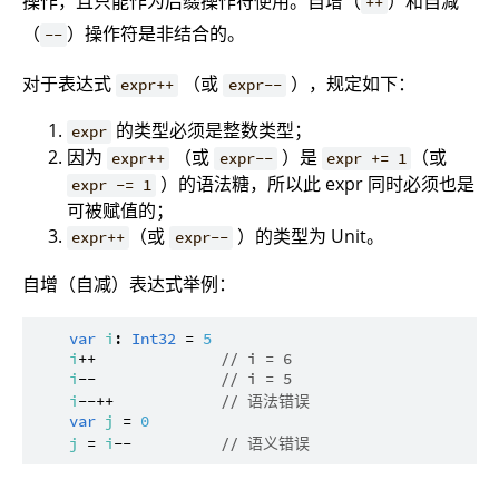
操作，且只能作为后缀操作符使用。自增（
）和自减
++
（
）操作符是非结合的。
--
对于表达式
（或
），规定如下：
expr++
expr--
的类型必须是整数类型；
expr
因为
（或
）是
（或
expr++
expr--
expr += 1
）的语法糖，所以此 expr 同时必须也是
expr -= 1
可被赋值的；
（或
）的类型为 Unit。
expr++
expr--
自增（自减）表达式举例：
var
i
: 
Int32
 = 
5
i
++              
// i = 6
i
--              
// i = 5
i
--++            
// 语法错误
var
j
 = 
0
j
 = 
i
--          
// 语义错误