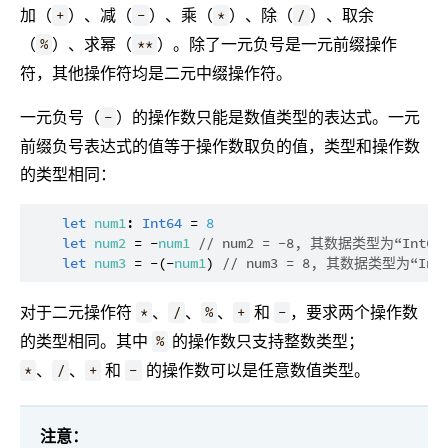
加（
）、减（
）、乘（
）、除（
）、取余
+
-
*
/
（
）、求幂（
）。除了一元负号是一元前缀操作
%
**
符，其他操作符均是二元中缀操作符。
一元负号（
）的操作数只能是数值类型的表达式。一元
-
前缀负号表达式的值等于操作数取负的值，类型和操作数
的类型相同：
let
num1
: 
Int64
 = 
8
let
num2
 = -
num1
// num2 = -8, 其数据类型为“Int64
let
num3
 = -(-
num1
) 
// num3 = 8, 其数据类型为“Int
对于二元操作符
、
、
、
和
，要求两个操作数
*
/
%
+
-
的类型相同。其中
的操作数只支持整数类型；
%
、
、
和
的操作数可以是任意数值类型。
*
/
+
-
注意：