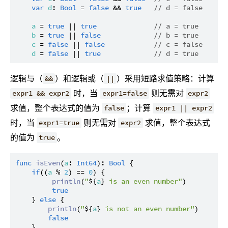
var
d
: 
Bool
 = 
false
 && 
true
// d = false
a
 = 
true
 || 
true
// a = true
b
 = 
true
 || 
false
// b = true
c
 = 
false
 || 
false
// c = false
d
 = 
false
 || 
true
// d = true
逻辑与（
）和逻辑或（
）采用短路求值策略：计算
&&
||
时，当
则无需对
expr1 && expr2
expr1=false
expr2
求值，整个表达式的值为
；计算
false
expr1 || expr2
时，当
则无需对
求值，整个表达式
expr1=true
expr2
的值为
。
true
func
isEven
(
a
: 
Int64
): 
Bool
 {

if
((
a
 % 
2
) == 
0
) {

println
(
"
${
a
}
 is an even number"
)

true
    } 
else
 {

println
(
"
${
a
}
 is not an even number"
)

false
    }
