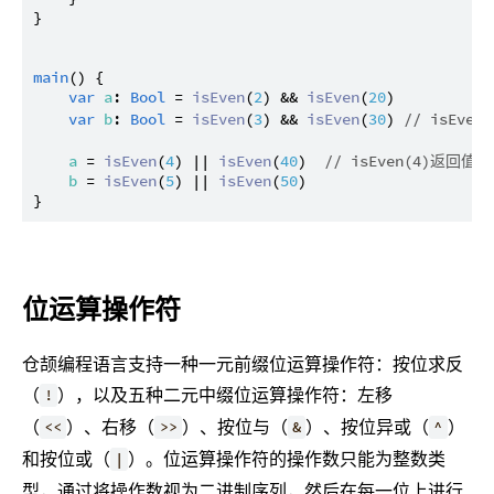
}

main
() {

var
a
: 
Bool
 = 
isEven
(
2
) && 
isEven
(
20
)

var
b
: 
Bool
 = 
isEven
(
3
) && 
isEven
(
30
) 
// isEve
a
 = 
isEven
(
4
) || 
isEven
(
40
)  
// isEven(4)返回值是
b
 = 
isEven
(
5
) || 
isEven
(
50
)

位运算操作符
仓颉编程语言支持一种一元前缀位运算操作符：按位求反
（
），以及五种二元中缀位运算操作符：左移
!
（
）、右移（
）、按位与（
）、按位异或（
）
<<
>>
&
^
和按位或（
）。位运算操作符的操作数只能为整数类
|
型，通过将操作数视为二进制序列，然后在每一位上进行