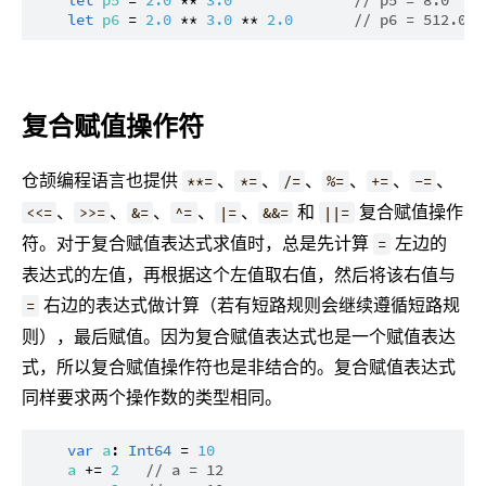
let
p5
 = 
2.0
 ** 
3.0
// p5 = 8.0
let
p6
 = 
2.0
 ** 
3.0
 ** 
2.0
// p6 = 512.0
复合赋值操作符
仓颉编程语言也提供
、
、
、
、
、
、
**=
*=
/=
%=
+=
-=
、
、
、
、
、
和
复合赋值操作
<<=
>>=
&=
^=
|=
&&=
||=
符。对于复合赋值表达式求值时，总是先计算
左边的
=
表达式的左值，再根据这个左值取右值，然后将该右值与
右边的表达式做计算（若有短路规则会继续遵循短路规
=
则），最后赋值。因为复合赋值表达式也是一个赋值表达
式，所以复合赋值操作符也是非结合的。复合赋值表达式
同样要求两个操作数的类型相同。
var
a
: 
Int64
 = 
10
a
 += 
2
// a = 12